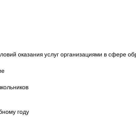
ловий оказания услуг организациями в сфере об
ие
школьников
бному году