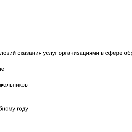
ловий оказания услуг организациями в сфере об
ие
школьников
бному году