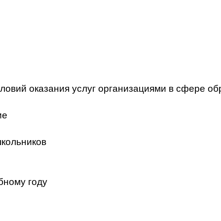
ловий оказания услуг организациями в сфере об
ие
школьников
бному году