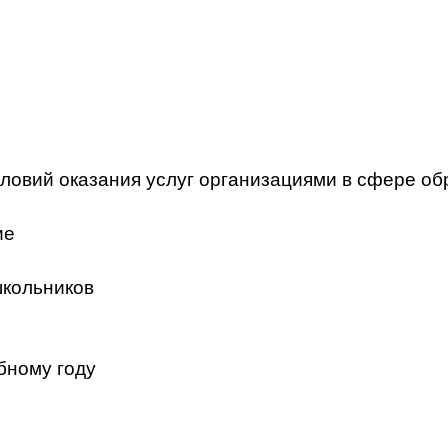
ловий оказания услуг организациями в сфере об
ие
школьников
бному году