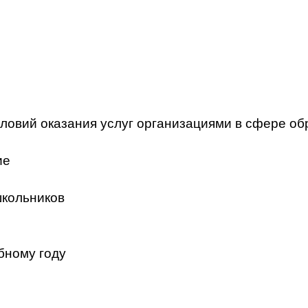
ловий оказания услуг организациями в сфере об
ие
школьников
бному году