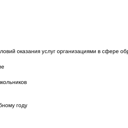
ловий оказания услуг организациями в сфере об
ие
школьников
бному году