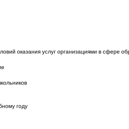
ловий оказания услуг организациями в сфере об
ие
школьников
бному году