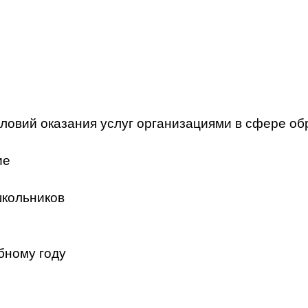
ловий оказания услуг организациями в сфере об
ие
школьников
бному году