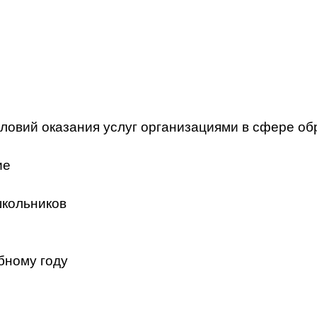
ловий оказания услуг организациями в сфере об
ие
школьников
бному году