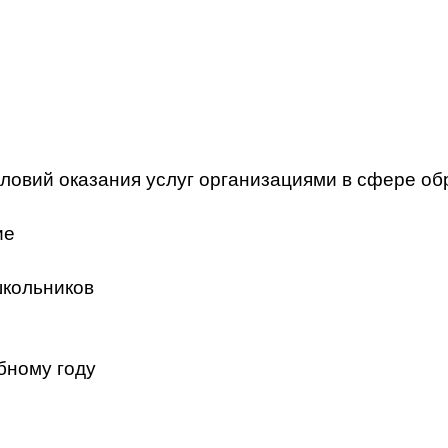
ловий оказания услуг организациями в сфере об
ие
школьников
бному году