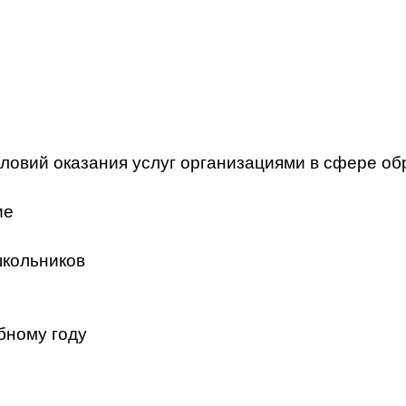
ловий оказания услуг организациями в сфере об
ие
школьников
бному году