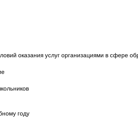
ловий оказания услуг организациями в сфере об
ие
школьников
бному году