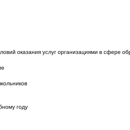
ловий оказания услуг организациями в сфере об
ие
школьников
бному году