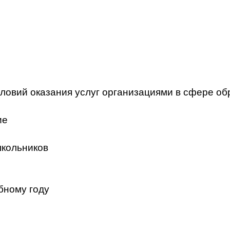
ловий оказания услуг организациями в сфере об
ие
школьников
бному году