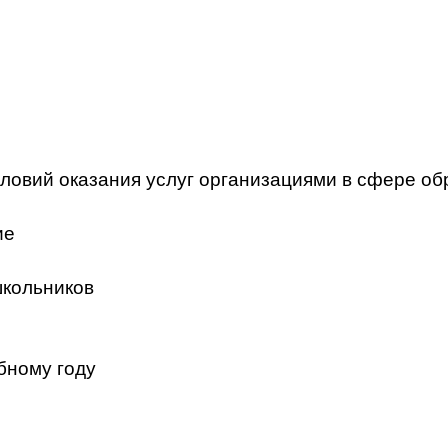
ловий оказания услуг организациями в сфере об
ие
школьников
бному году