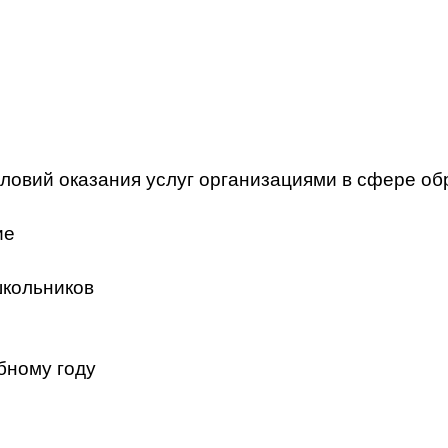
ловий оказания услуг организациями в сфере об
ие
школьников
бному году